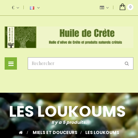
€
0
Basculer
la
navigation
LES LOUKOUMS
Il y a 5 produits.
/
MIELS ET DOUCEURS
/
LES LOUKOUMS