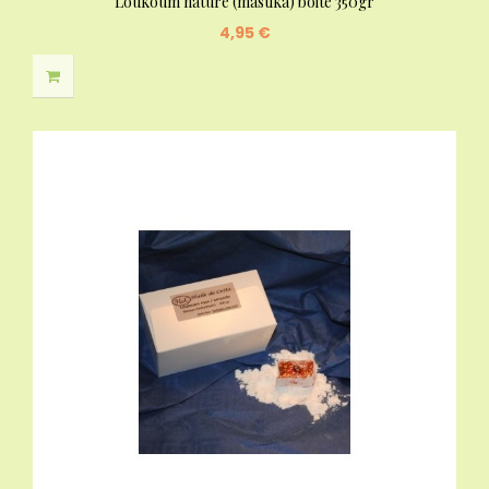
Loukoum nature (mastika) boite 350gr
4,95 €